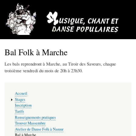
Aller
au
contenu
principal
Bal Folk à Marche
Les bals reprendront à Marche, au Tiroir des Saveurs, chaque
troisième vendredi du mois de 20h à 23h30.
Main
Accueil
navigation
Stages
Inscription
Tarifs
Renseignements pratiques
Trouver Massembre
Atelier de Danse Folk à Namur
Bal à Marche